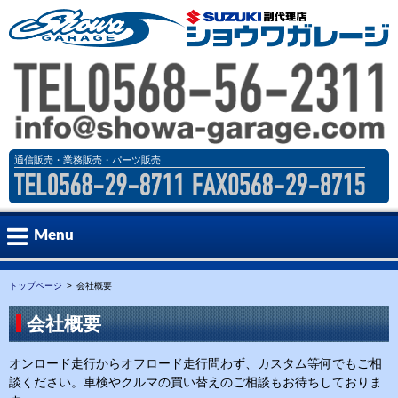
通信販売・業務販売・パーツ販売
Menu
トップページ
会社概要
パーツ
Part
会社概要
在庫情報
Inventory Car
オンロード走行からオフロード走行問わず、カスタム等何でもご相
談ください。車検やクルマの買い替えのご相談もお待ちしておりま
会社案内
Company