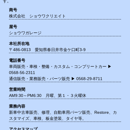
す。
商号
お問合せ
Contact
株式会社 ショウワクリエイト
屋号
カタログ
Catalog
ショウワガレージ
本社所在地
業務販売はこちら
Wholesale
〒486-0813 愛知県春日井市金ケ口町3-9
電話番号
車両販売・車検・整備・カスタム・コンプリートカー ▶︎
0568-56-2311
通信販売・業務販売・パーツ販売 ▶︎ 0568-29-8711
営業時間
AM9:30～PM6:30 月曜、第１・３火曜休
業務内容
新車中古車販売、修理、自動車用パーツ販売、Restore、カ
スタマイズ、車検、板金塗装、タイヤ等。
アクセスマップ